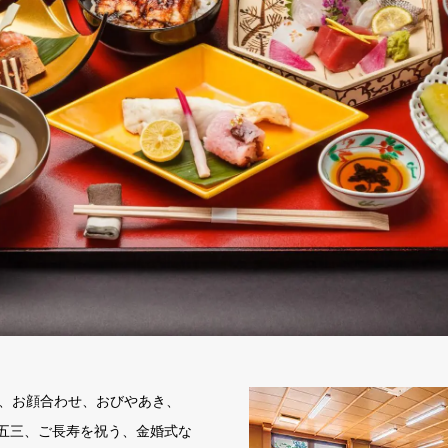
、お顔合わせ、おびやあき、
、七五三、ご長寿を祝う、金婚式な