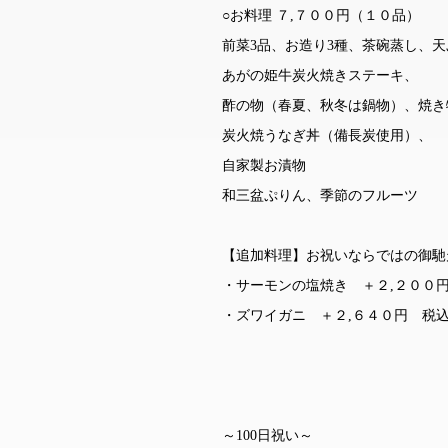
○お料理 ７,７００円（１０品）
前菜3品、お造り3種、茶碗蒸し、
あがの姫牛炭火焼きステーキ、
酢の物（春夏、秋冬は鍋物）、焼き
炭火焼うなぎ丼（備長炭使用）、
自家製お漬物
和三盆ぷりん、季節のフルーツ
【追加料理】お祝いならではの御馳
・サーモンの塩焼き ＋２,２００
・ズワイガニ ＋２,６４０円 税
～100日祝い～