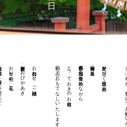
寿のお祝いなど
お食い初め、七五三、
安産祈願、おびやあき、
お顔合わせ、ご結婚祝い、
和の心でおもてなしいたします。
とっておきのお料理と
四季折々の加茂山の情景を眺めながら、
青海神社の鳥居と
歴史が息づく北越の小京都
きふねが、寄り添