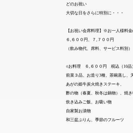
どのお祝い
大切な日をさらに特別に・・・
【お祝い会席料理】※お一人様料金(
６,６００円、７,７００円
（飲み物代、席料、サービス料別）
○お料理 ６,６００円 税込（10品
前菜３品、お造り3種、茶碗蒸し、
あがの姫牛炭火焼きステーキ、
酢の物（春夏、秋冬は鍋物）、焼き
炊き込みご飯、お吸い物
自家製お漬物
和三盆ぷりん、季節のフルーツ