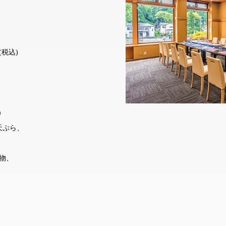
税込)
）
天ぷら、
物、