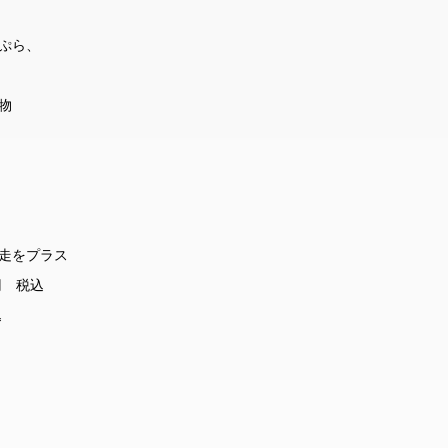
天ぷら、
物
走をプラス
円 税込
込