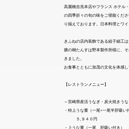
高麗橋吉兆本店やフランス ホテル
の四季折々の旬の味をご堪能くださ
り揃えております。日本料理とワイ
きふねの店内装飾である組子細工は
膳の桐たんすは野本製作所様に、そ
きました。
お食事とともに加茂の文化を体感し
【レストランメニュー】
～宮崎県産活うなぎ・炭火焼きうな
・特上うな重（一尾×一尾半肝吸い
５,９４０円
・上うな重（一尾 肝吸い付き）