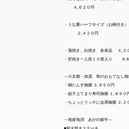
４,６２０円
・うな重ハーフサイズ（お椀付き）
２,４２０円
・蒲焼き、白焼き 各単品 ４,２
・肝焼き一人前１０尾入り ８８
～小京都・加茂 和のおもてなし御
・桐たんす御膳 ３,８５０円
・組子上てまり寿司御膳 １,８９０
・ちょっとリッチに会席御膳 ２,２
～地産地消 あがの姫牛～
■炭火焼きステーキ