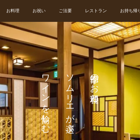
お料理
お祝い
ご法要
レストラン
お持ち帰
ワインを愉しむ
ソムリエが選ぶ
季節のお料理と