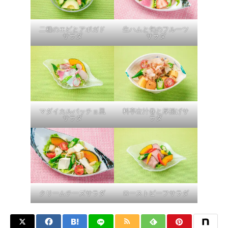
二種のエビとアボガド
生ハムと旬のフルーツ
サラダ
サラダ
マダイカルパッチョ風
料亭出汁巻と厚揚げサ
サラダ
ラダ
クリームチーズサラダ
ローストビーフサラダ